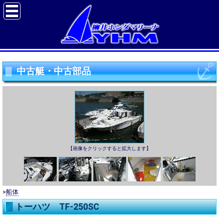
中古艇・中古部品
【画像をクリックすると拡大します】
>
船体
トーハツ TF-250SC