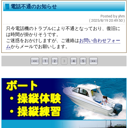
電話不通のお知らせ
Posted by yhm
( 2025/8/19 20:49:50 )
只今電話機のトラブルにより不通となっており、復旧に
は時間が掛かりそうです。
ご迷惑をおかけしますが、ご連絡は
お問い合わせフォー
ム
からメールでお願いします。
<<
1
2
3
4
5
>>