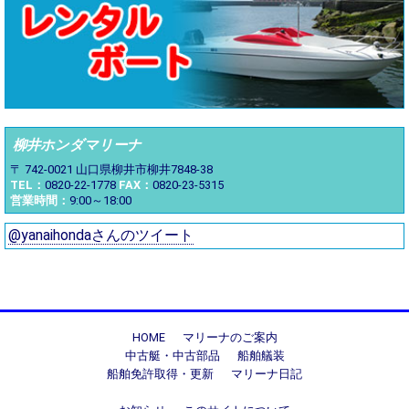
柳井ホンダマリーナ
〒 742-0021
山口県柳井市柳井7848-38
TEL：
0820-22-1778
FAX：
0820-23-5315
営業時間：
9:00～18:00
@yanaihondaさんのツイート
HOME
マリーナのご案内
中古艇・中古部品
船舶艤装
船舶免許取得・更新
マリーナ日記